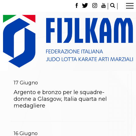
La Federazione
Tesseramento
Contatti
Norme e modulistica Affiliazioni e Tesseramenti
Polizza Assicurativa
Classifica Società Sportive con più di 100 atleti
tesserati
Azzurri
Giustizia Sportiva
Gare e Risultati
Archivio eventi
17
Giugno
Dove siamo
Argento e bronzo per le squadre-
Media
donne a Glasgow, Italia quarta nel
Partners
medagliere
Trasparenza
Judo
La disciplina
News
Attività Didattica
16
Giugno