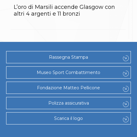
Gare e Risultati
Albi Federali
L’oro di Marsili accende Glasgow con
Arbitri
altri 4 argenti e 11 bronzi
Lotta
La disciplina
News
Gare e Risultati
Attività Didattica
Albi Federali
Karate
Rassegna Stampa
La disciplina
News
Museo Sport Combattimento
Gare e Risultati
Attività Didattica
Albi Federali
Fondazione Matteo Pellicone
Arti marziali
Aikido
Polizza assicurativa
Ju Jitsu
Sumo
Capoeira
Scarica il logo
Grappling
BJJ
Pancrazio/Pankration