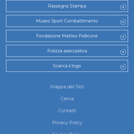
Gare e Risultati
Rassegna Stampa
Albi Federali
Arbitri
Lotta
Museo Sport Combattimento
La disciplina
News
Fondazione Matteo Pellicone
Gare e Risultati
Attività Didattica
Albi Federali
Polizza assicurativa
Karate
La disciplina
Scarica il logo
News
Gare e Risultati
Attività Didattica
Albi Federali
Mappa del Sito
Arti marziali
Aikido
Cerca
Ju Jitsu
Sumo
Contatti
Capoeira
Grappling
Privacy Policy
BJJ
Pancrazio/Pankration