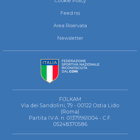
Cookie Policy
S'istrumpa
News
Feed rss
Calendario Attività
Difesa Personale MGA
Area Riservata
La disciplina
News
Newsletter
Merchandising
Mappa del sito
Cerca
Contatti
News
Cookies Accept
Newsletter
Catalogo formativo
Webinar
Corsi Monotematici
FIJLKAM
Corsi di Specializzazione
Via dei Sandolini, 79 - 00122 Ostia Lido
Corsi FIJLKAM-FISDIR
(Roma)
Corsi Preparatore Fisico
Partita I.V.A. n. 01379961004 - C.F.
Edutraining class - Didattica infantile
05248370586
Corso dirigenti sportivi
Corso Direttore di Gara