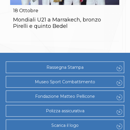
Gare e Risultati
Albi Federali
18
Ottobre
Arbitri
Lotta
Mondiali U21 a Marrakech, bronzo
La disciplina
Pirelli e quinto Bedel
News
Gare e Risultati
Attività Didattica
Albi Federali
Karate
La disciplina
News
Rassegna Stampa
Gare e Risultati
Attività Didattica
Albi Federali
Museo Sport Combattimento
Arti marziali
Aikido
Fondazione Matteo Pellicone
Ju Jitsu
Sumo
Capoeira
Polizza assicurativa
Grappling
BJJ
Scarica il logo
Pancrazio/Pankration