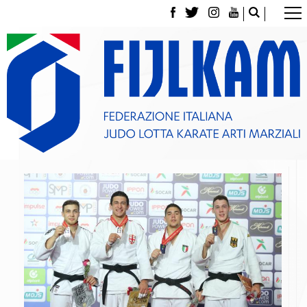
La Federazione
Tesseramento
Contatti
Norme e modulistica Affiliazioni e Tesseramenti
Polizza Assicurativa
Classifica Società Sportive con più di 100 atleti
tesserati
Azzurri
Giustizia Sportiva
Gare e Risultati
Archivio eventi
Dove siamo
Media
Partners
Trasparenza
Judo
La disciplina
News
Attività Didattica