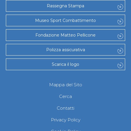
Gare e Risultati
Rassegna Stampa
Albi Federali
Arbitri
Lotta
Museo Sport Combattimento
La disciplina
News
Fondazione Matteo Pellicone
Gare e Risultati
Attività Didattica
Albi Federali
Polizza assicurativa
Karate
La disciplina
Scarica il logo
News
Gare e Risultati
Attività Didattica
Albi Federali
Mappa del Sito
Arti marziali
Aikido
Cerca
Ju Jitsu
Sumo
Contatti
Capoeira
Grappling
Privacy Policy
BJJ
Pancrazio/Pankration