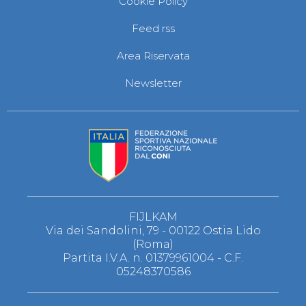
Cookie Policy
S'istrumpa
News
Feed rss
Calendario Attività
Difesa Personale MGA
Area Riservata
La disciplina
News
Newsletter
Merchandising
Mappa del sito
Cerca
Contatti
News
Cookies Accept
Newsletter
Catalogo formativo
Webinar
Corsi Monotematici
FIJLKAM
Corsi di Specializzazione
Via dei Sandolini, 79 - 00122 Ostia Lido
Corsi FIJLKAM-FISDIR
(Roma)
Corsi Preparatore Fisico
Partita I.V.A. n. 01379961004 - C.F.
Edutraining class - Didattica infantile
05248370586
Corso dirigenti sportivi
Corso Direttore di Gara