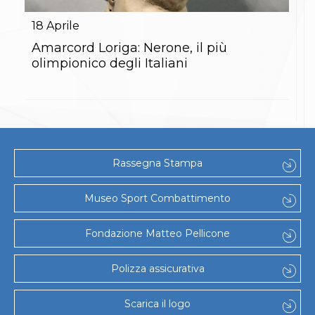
Gare e Risultati
Albi Federali
18
Aprile
Arbitri
Lotta
Amarcord Loriga: Nerone, il più
La disciplina
olimpionico degli Italiani
News
Gare e Risultati
Attività Didattica
Albi Federali
Karate
La disciplina
News
Rassegna Stampa
Gare e Risultati
Attività Didattica
Albi Federali
Museo Sport Combattimento
Arti marziali
Aikido
Fondazione Matteo Pellicone
Ju Jitsu
Sumo
Capoeira
Polizza assicurativa
Grappling
BJJ
Scarica il logo
Pancrazio/Pankration