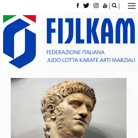
La Federazione
Tesseramento
Contatti
Norme e modulistica Affiliazioni e Tesseramenti
Polizza Assicurativa
Classifica Società Sportive con più di 100 atleti
tesserati
Azzurri
Giustizia Sportiva
Gare e Risultati
Archivio eventi
Dove siamo
Media
Partners
Trasparenza
Judo
La disciplina
News
Attività Didattica