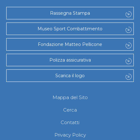
Gare e Risultati
Albi Federali
Arbitri
Rassegna Stampa
Lotta
La disciplina
Museo Sport Combattimento
News
Gare e Risultati
Attività Didattica
Fondazione Matteo Pellicone
Albi Federali
Karate
Polizza assicurativa
La disciplina
News
Gare e Risultati
Scarica il logo
Attività Didattica
Albi Federali
Arti marziali
Mappa del Sito
Aikido
Ju Jitsu
Cerca
Sumo
Capoeira
Contatti
Grappling
BJJ
Privacy Policy
Pancrazio/Pankration