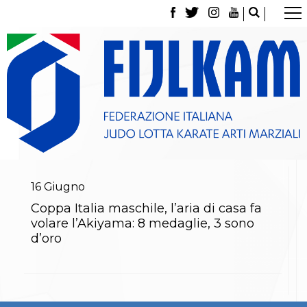
La Federazione
Tesseramento
Contatti
Norme e modulistica Affiliazioni e Tesseramenti
Polizza Assicurativa
Classifica Società Sportive con più di 100 atleti
tesserati
Azzurri
Giustizia Sportiva
Gare e Risultati
Archivio eventi
16
Giugno
Dove siamo
Coppa Italia maschile, l’aria di casa fa
Media
volare l’Akiyama: 8 medaglie, 3 sono
Partners
d’oro
Trasparenza
Judo
La disciplina
News
Attività Didattica