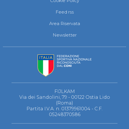
Cookie Policy
S'istrumpa
News
Feed rss
Calendario Attività
Difesa Personale MGA
Area Riservata
La disciplina
News
Newsletter
Merchandising
Mappa del sito
Cerca
Contatti
News
Cookies Accept
Newsletter
Catalogo formativo
Webinar
Corsi Monotematici
FIJLKAM
Corsi di Specializzazione
Via dei Sandolini, 79 - 00122 Ostia Lido
Corsi FIJLKAM-FISDIR
(Roma)
Corsi Preparatore Fisico
Partita I.V.A. n. 01379961004 - C.F.
Edutraining class - Didattica infantile
05248370586
Corso dirigenti sportivi
Corso Direttore di Gara