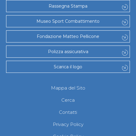
Gare e Risultati
Rassegna Stampa
Albi Federali
Arbitri
Lotta
Museo Sport Combattimento
La disciplina
News
Fondazione Matteo Pellicone
Gare e Risultati
Attività Didattica
Albi Federali
Polizza assicurativa
Karate
La disciplina
Scarica il logo
News
Gare e Risultati
Attività Didattica
Albi Federali
Mappa del Sito
Arti marziali
Aikido
Cerca
Ju Jitsu
Sumo
Contatti
Capoeira
Grappling
Privacy Policy
BJJ
Pancrazio/Pankration