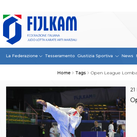
La Federazione
La FIJLKAM
Organigramma
Storia
Campioni di tutti i tempi
News
La Federazione
Tesseramento
Giustizia Sportiva
News
Carte Federali
Comunicazioni Federali
Home
Tags
Open League Lomba
Convenzioni
Centro Olimpico
Tecnici
21
Contatti
Op
Safeguarding Policy
Ufficiali di Gara
Antidoping e tutela sanitaria
Tesseramento
Contatti
Norme e modulistica Affiliazioni e Tesseramenti