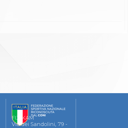
FIJLKAM
Via dei Sandolini, 79 -