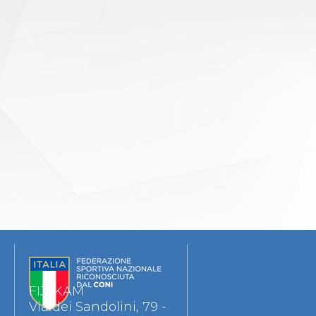
FIJLKAM
Via dei Sandolini, 79 -