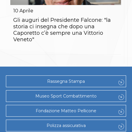
Gare e Risultati
Albi Federali
10
Aprile
Arbitri
Lotta
Gli auguri del Presidente Falcone: "la
La disciplina
storia ci insegna che dopo una
News
Caporetto c’è sempre una Vittorio
Gare e Risultati
Veneto"
Attività Didattica
Albi Federali
Karate
La disciplina
News
Gare e Risultati
Attività Didattica
Rassegna Stampa
Albi Federali
Arti marziali
Aikido
Museo Sport Combattimento
Ju Jitsu
Sumo
Fondazione Matteo Pellicone
Capoeira
Grappling
BJJ
Polizza assicurativa
Pancrazio/Pankration