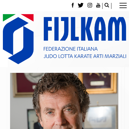
La Federazione
Tesseramento
Contatti
Norme e modulistica Affiliazioni e Tesseramenti
Polizza Assicurativa
Classifica Società Sportive con più di 100 atleti
tesserati
Azzurri
Giustizia Sportiva
Gare e Risultati
Archivio eventi
Dove siamo
Media
Partners
Trasparenza
Judo
La disciplina
News
Attività Didattica