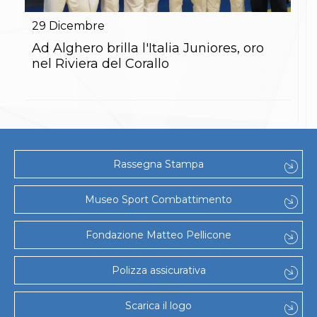
Gare e Risultati
Albi Federali
29
Dicembre
Arbitri
Lotta
Ad Alghero brilla l'Italia Juniores, oro
La disciplina
nel Riviera del Corallo
News
Gare e Risultati
Attività Didattica
Albi Federali
Karate
La disciplina
News
Rassegna Stampa
Gare e Risultati
Attività Didattica
Albi Federali
Museo Sport Combattimento
Arti marziali
Aikido
Fondazione Matteo Pellicone
Ju Jitsu
Sumo
Capoeira
Polizza assicurativa
Grappling
BJJ
Scarica il logo
Pancrazio/Pankration