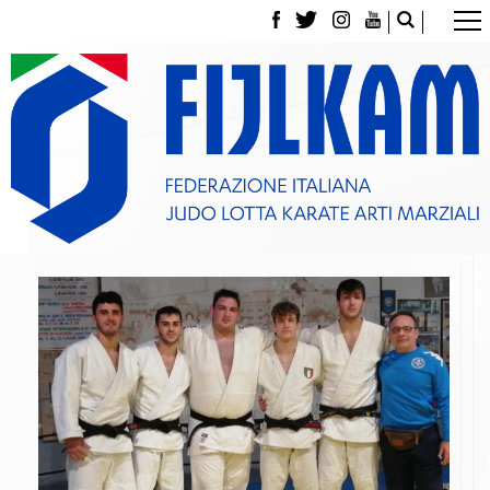
La Federazione
Tesseramento
Contatti
Norme e modulistica Affiliazioni e Tesseramenti
Polizza Assicurativa
Classifica Società Sportive con più di 100 atleti
tesserati
Azzurri
Giustizia Sportiva
Gare e Risultati
Archivio eventi
Dove siamo
Media
Partners
Trasparenza
Judo
La disciplina
News
Attività Didattica