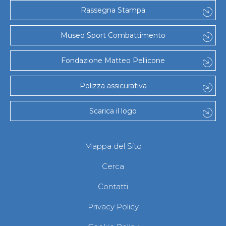
Gare e Risultati
Rassegna Stampa
Albi Federali
Arbitri
Lotta
Museo Sport Combattimento
La disciplina
News
Fondazione Matteo Pellicone
Gare e Risultati
Attività Didattica
Albi Federali
Polizza assicurativa
Karate
La disciplina
Scarica il logo
News
Gare e Risultati
Attività Didattica
Albi Federali
Mappa del Sito
Arti marziali
Aikido
Cerca
Ju Jitsu
Sumo
Contatti
Capoeira
Grappling
Privacy Policy
BJJ
Pancrazio/Pankration