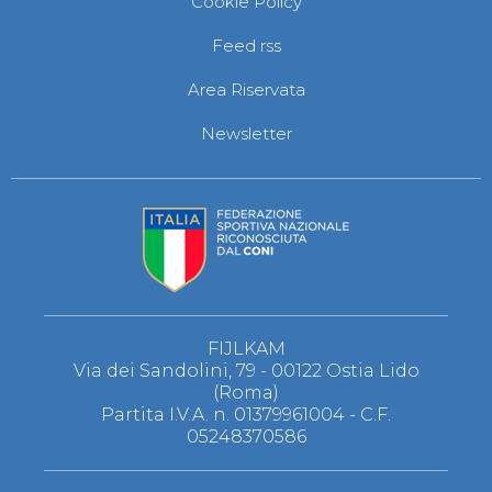
Cookie Policy
S'istrumpa
News
Feed rss
Calendario Attività
Difesa Personale MGA
Area Riservata
La disciplina
News
Newsletter
Merchandising
Mappa del sito
Cerca
Contatti
News
Cookies Accept
Newsletter
Catalogo formativo
Webinar
Corsi Monotematici
FIJLKAM
Corsi di Specializzazione
Via dei Sandolini, 79 - 00122 Ostia Lido
Corsi FIJLKAM-FISDIR
(Roma)
Corsi Preparatore Fisico
Partita I.V.A. n. 01379961004 - C.F.
Edutraining class - Didattica infantile
05248370586
Corso dirigenti sportivi
Corso Direttore di Gara