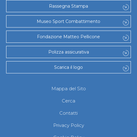
Gare e Risultati
Rassegna Stampa
Albi Federali
Arbitri
Lotta
Museo Sport Combattimento
La disciplina
News
Fondazione Matteo Pellicone
Gare e Risultati
Attività Didattica
Albi Federali
Polizza assicurativa
Karate
La disciplina
Scarica il logo
News
Gare e Risultati
Attività Didattica
Albi Federali
Mappa del Sito
Arti marziali
Aikido
Cerca
Ju Jitsu
Sumo
Contatti
Capoeira
Grappling
Privacy Policy
BJJ
Pancrazio/Pankration