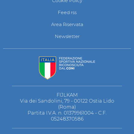
Cookie Policy
S'istrumpa
News
Feed rss
Calendario Attività
Difesa Personale MGA
Area Riservata
La disciplina
News
Newsletter
Merchandising
Mappa del sito
Cerca
Contatti
News
Cookies Accept
Newsletter
Catalogo formativo
Webinar
Corsi Monotematici
FIJLKAM
Corsi di Specializzazione
Via dei Sandolini, 79 - 00122 Ostia Lido
Corsi FIJLKAM-FISDIR
(Roma)
Corsi Preparatore Fisico
Partita I.V.A. n. 01379961004 - C.F.
Edutraining class - Didattica infantile
05248370586
Corso dirigenti sportivi
Corso Direttore di Gara