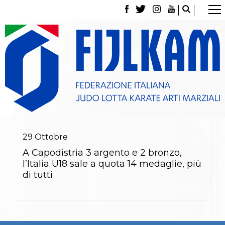
La Federazione
Tesseramento
Contatti
Norme e modulistica Affiliazioni e Tesseramenti
Polizza Assicurativa
Classifica Società Sportive con più di 100 atleti
tesserati
Azzurri
Giustizia Sportiva
Gare e Risultati
Archivio eventi
29
Ottobre
Dove siamo
A Capodistria 3 argento e 2 bronzo,
Media
l’Italia U18 sale a quota 14 medaglie, più
Partners
di tutti
Trasparenza
Judo
La disciplina
News
Attività Didattica