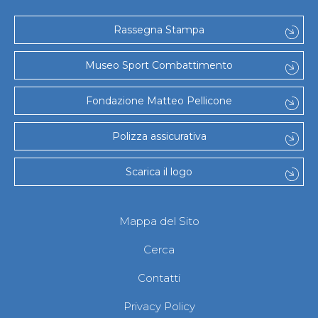
Gare e Risultati
Albi Federali
Arbitri
Rassegna Stampa
Lotta
La disciplina
Museo Sport Combattimento
News
Gare e Risultati
Attività Didattica
Fondazione Matteo Pellicone
Albi Federali
Karate
Polizza assicurativa
La disciplina
News
Gare e Risultati
Scarica il logo
Attività Didattica
Albi Federali
Arti marziali
Mappa del Sito
Aikido
Ju Jitsu
Cerca
Sumo
Capoeira
Contatti
Grappling
BJJ
Privacy Policy
Pancrazio/Pankration