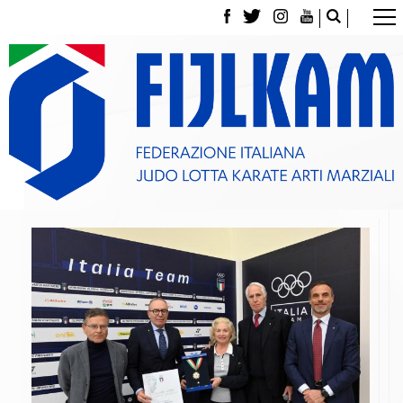
La Federazione
Tesseramento
Contatti
Norme e modulistica Affiliazioni e Tesseramenti
Polizza Assicurativa
Classifica Società Sportive con più di 100 atleti
tesserati
Azzurri
Giustizia Sportiva
Gare e Risultati
Archivio eventi
Dove siamo
Media
Partners
Trasparenza
Judo
La disciplina
News
Attività Didattica