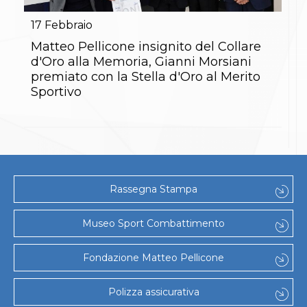
Gare e Risultati
Albi Federali
17
Febbraio
Arbitri
Lotta
Matteo Pellicone insignito del Collare
La disciplina
d'Oro alla Memoria, Gianni Morsiani
News
premiato con la Stella d'Oro al Merito
Gare e Risultati
Sportivo
Attività Didattica
Albi Federali
Karate
La disciplina
News
Gare e Risultati
Attività Didattica
Rassegna Stampa
Albi Federali
Arti marziali
Aikido
Museo Sport Combattimento
Ju Jitsu
Sumo
Fondazione Matteo Pellicone
Capoeira
Grappling
BJJ
Polizza assicurativa
Pancrazio/Pankration