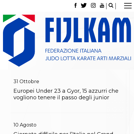
La Federazione
Tesseramento
Contatti
Norme e modulistica Affiliazioni e Tesseramenti
Polizza Assicurativa
Classifica Società Sportive con più di 100 atleti
tesserati
Azzurri
Giustizia Sportiva
Gare e Risultati
Archivio eventi
31
Ottobre
Dove siamo
Europei Under 23 a Gyor, 15 azzurri che
Media
vogliono tenere il passo degli junior
Partners
Trasparenza
Judo
La disciplina
News
10
Agosto
Attività Didattica