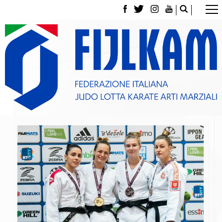
La Federazione
Tesseramento
Contatti
Norme e modulistica Affiliazioni e Tesseramenti
Polizza Assicurativa
Classifica Società Sportive con più di 100 atleti
tesserati
Azzurri
Giustizia Sportiva
Gare e Risultati
Archivio eventi
Dove siamo
Media
Partners
Trasparenza
Judo
La disciplina
News
Attività Didattica