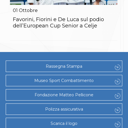
Gare e Risultati
Albi Federali
01
Ottobre
Arbitri
Lotta
Favorini, Fiorini e De Luca sul podio
La disciplina
dell’European Cup Senior a Celje
News
Gare e Risultati
Attività Didattica
Albi Federali
Karate
La disciplina
News
Rassegna Stampa
Gare e Risultati
Attività Didattica
Albi Federali
Museo Sport Combattimento
Arti marziali
Aikido
Fondazione Matteo Pellicone
Ju Jitsu
Sumo
Capoeira
Polizza assicurativa
Grappling
BJJ
Scarica il logo
Pancrazio/Pankration