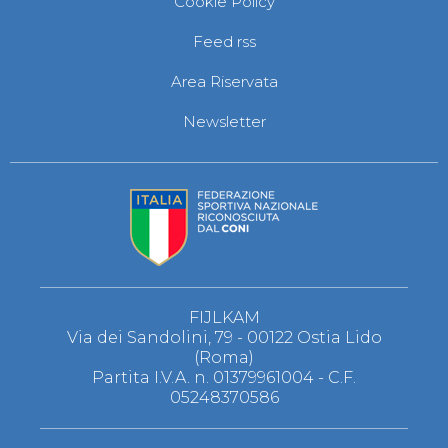
Cookie Policy
S'istrumpa
News
Feed rss
Calendario Attività
Difesa Personale MGA
Area Riservata
La disciplina
News
Newsletter
Merchandising
Mappa del sito
Cerca
Contatti
News
Cookies Accept
Newsletter
Catalogo formativo
Webinar
Corsi Monotematici
FIJLKAM
Corsi di Specializzazione
Via dei Sandolini, 79 - 00122 Ostia Lido
Corsi FIJLKAM-FISDIR
(Roma)
Corsi Preparatore Fisico
Partita I.V.A. n. 01379961004 - C.F.
Edutraining class - Didattica infantile
05248370586
Corso dirigenti sportivi
Corso Direttore di Gara