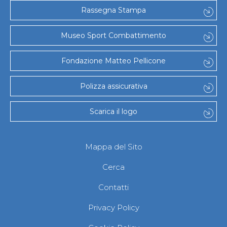
Gare e Risultati
Rassegna Stampa
Albi Federali
Arbitri
Lotta
Museo Sport Combattimento
La disciplina
News
Fondazione Matteo Pellicone
Gare e Risultati
Attività Didattica
Albi Federali
Polizza assicurativa
Karate
La disciplina
Scarica il logo
News
Gare e Risultati
Attività Didattica
Albi Federali
Mappa del Sito
Arti marziali
Aikido
Cerca
Ju Jitsu
Sumo
Contatti
Capoeira
Grappling
Privacy Policy
BJJ
Pancrazio/Pankration