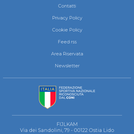
Abilitazioni
Contatti
Sportello Fiscale
News
Privacy Policy
Modulistica
FAQ
Cookie Policy
Quesiti fiscali
Sostenibilità
Feed rss
Documenti
Area Riservata
Newsletter
FIJLKAM
Via dei Sandolini, 79 - 00122 Ostia Lido