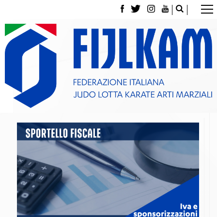
La Federazione
Tesseramento
Contatti
Norme e modulistica Affiliazioni e Tesseramenti
Polizza Assicurativa
Classifica Società Sportive con più di 100 atleti
tesserati
Azzurri
Giustizia Sportiva
Gare e Risultati
Archivio eventi
Dove siamo
Media
Partners
Trasparenza
Judo
La disciplina
News
Attività Didattica