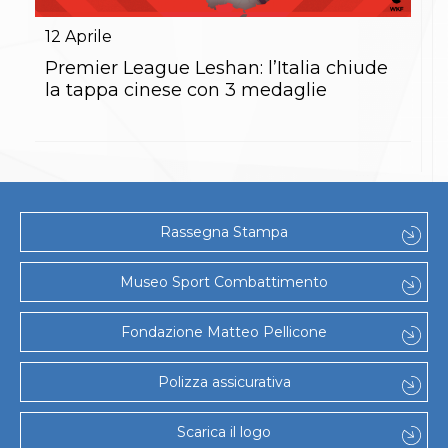
Gare e Risultati
Albi Federali
12
Aprile
Arbitri
Lotta
Premier League Leshan: l’Italia chiude
La disciplina
la tappa cinese con 3 medaglie
News
Gare e Risultati
Attività Didattica
Albi Federali
Karate
La disciplina
News
Rassegna Stampa
Gare e Risultati
Attività Didattica
Albi Federali
Museo Sport Combattimento
Arti marziali
Aikido
Fondazione Matteo Pellicone
Ju Jitsu
Sumo
Capoeira
Polizza assicurativa
Grappling
BJJ
Scarica il logo
Pancrazio/Pankration