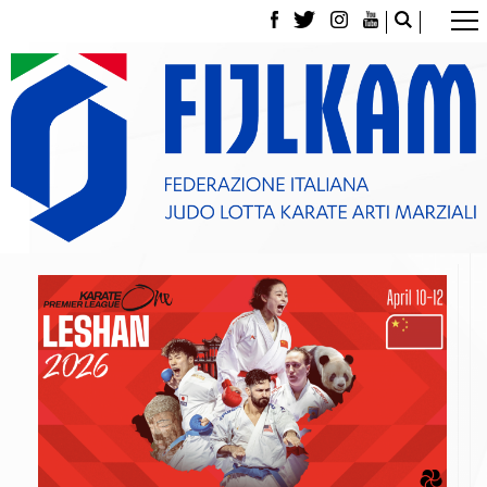
La Federazione
Tesseramento
Contatti
Norme e modulistica Affiliazioni e Tesseramenti
Polizza Assicurativa
Classifica Società Sportive con più di 100 atleti
tesserati
Azzurri
Giustizia Sportiva
Gare e Risultati
Archivio eventi
Dove siamo
Media
Partners
Trasparenza
Judo
La disciplina
News
Attività Didattica