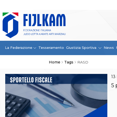
La Federazione
La FIJLKAM
Organigramma
Storia
Campioni di tutti i tempi
News
La Federazione
Tesseramento
Giustizia Sportiva
News
Carte Federali
Comunicazioni Federali
Home
Tags
RASD
Convenzioni
Centro Olimpico
Tecnici
13
Contatti
5 
Safeguarding Policy
Ufficiali di Gara
Antidoping e tutela sanitaria
Tesseramento
Contatti
Norme e modulistica Affiliazioni e Tesseramenti