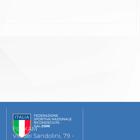
FIJLKAM
Via dei Sandolini, 79 -