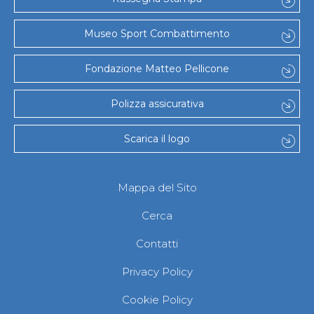
Gare e Risultati
Albi Federali
Arbitri
Museo Sport Combattimento
Lotta
La disciplina
Fondazione Matteo Pellicone
News
Gare e Risultati
Attività Didattica
Polizza assicurativa
Albi Federali
Karate
Scarica il logo
La disciplina
News
Gare e Risultati
Attività Didattica
Mappa del Sito
Albi Federali
Arti marziali
Cerca
Aikido
Ju Jitsu
Contatti
Sumo
Capoeira
Privacy Policy
Grappling
BJJ
Cookie Policy
Pancrazio/Pankration