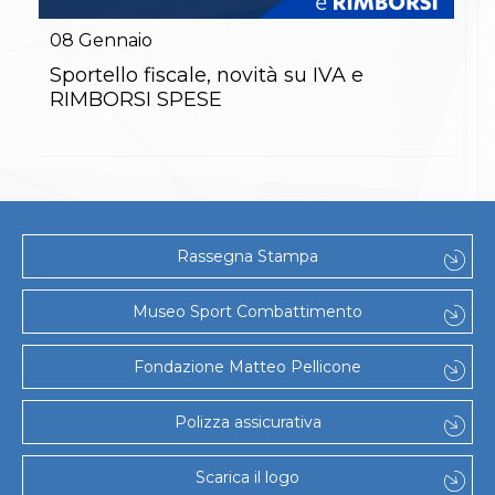
Gare e Risultati
Albi Federali
08
Gennaio
Arbitri
Lotta
Sportello fiscale, novità su IVA e
La disciplina
RIMBORSI SPESE
News
Gare e Risultati
Attività Didattica
Albi Federali
Karate
La disciplina
News
Rassegna Stampa
Gare e Risultati
Attività Didattica
Albi Federali
Museo Sport Combattimento
Arti marziali
Aikido
Fondazione Matteo Pellicone
Ju Jitsu
Sumo
Capoeira
Polizza assicurativa
Grappling
BJJ
Scarica il logo
Pancrazio/Pankration