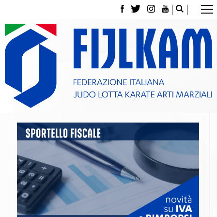
La Federazione
Tesseramento
Contatti
Norme e modulistica Affiliazioni e Tesseramenti
Polizza Assicurativa
Classifica Società Sportive con più di 100 atleti
tesserati
Azzurri
Giustizia Sportiva
Gare e Risultati
Archivio eventi
Dove siamo
Media
Partners
Trasparenza
Judo
La disciplina
News
Attività Didattica