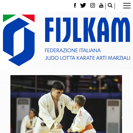
La Federazione
Tesseramento
Contatti
Norme e modulistica Affiliazioni e Tesseramenti
Polizza Assicurativa
Classifica Società Sportive con più di 100 atleti
tesserati
Azzurri
Giustizia Sportiva
Gare e Risultati
Archivio eventi
Dove siamo
Media
Partners
Trasparenza
Judo
La disciplina
News
Attività Didattica