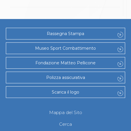
Abilitazioni
Sportello Fiscale
News
Modulistica
FAQ
Quesiti fiscali
Rassegna Stampa
Sostenibilità
Documenti
Museo Sport Combattimento
Fondazione Matteo Pellicone
Polizza assicurativa
Scarica il logo
Mappa del Sito
Cerca