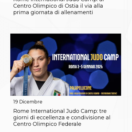
S'istrumpa
Centro Olimpico di Ostia il via alla
News
prima giornata di allenamenti
Calendario Attività
Difesa Personale MGA
La disciplina
News
Merchandising
Mappa del sito
Cerca
Contatti
News
Cookies Accept
Newsletter
Catalogo formativo
Webinar
Corsi Monotematici
Corsi di Specializzazione
19
Dicembre
Corsi FIJLKAM-FISDIR
Corsi Preparatore Fisico
Rome International Judo Camp: tre
Edutraining class - Didattica infantile
giorni di eccellenza e condivisione al
Corso dirigenti sportivi
Centro Olimpico Federale
Corso Direttore di Gara