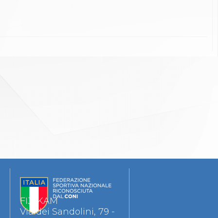
FIJLKAM
Via dei Sandolini, 79 -