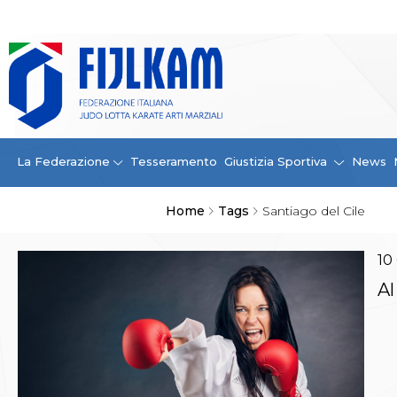
La Federazione
La FIJLKAM
Organigramma
Storia
Campioni di tutti i tempi
News
La Federazione
Tesseramento
Giustizia Sportiva
News
Carte Federali
Comunicazioni Federali
Home
Tags
Santiago del Cile
Convenzioni
Centro Olimpico
Tecnici
10
Contatti
Al
Safeguarding Policy
Ufficiali di Gara
Antidoping e tutela sanitaria
Tesseramento
Contatti
Norme e modulistica Affiliazioni e Tesseramenti