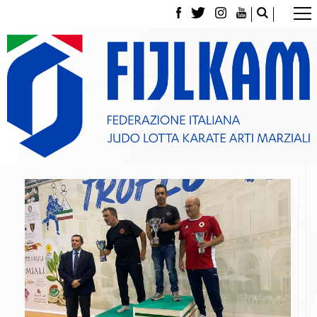
La Federazione
Tesseramento
Contatti
Norme e modulistica Affiliazioni e Tesseramenti
Polizza Assicurativa
Classifica Società Sportive con più di 100 atleti
tesserati
Azzurri
Giustizia Sportiva
Gare e Risultati
Archivio eventi
Dove siamo
Media
Partners
Trasparenza
Judo
La disciplina
News
Attività Didattica