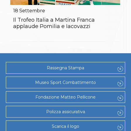
Gare e Risultati
Albi Federali
18
Settembre
Arbitri
Lotta
Il Trofeo Italia a Martina Franca
La disciplina
applaude Pomilia e Iacovazzi
News
Gare e Risultati
Attività Didattica
Albi Federali
Karate
La disciplina
News
Rassegna Stampa
Gare e Risultati
Attività Didattica
Albi Federali
Museo Sport Combattimento
Arti marziali
Aikido
Fondazione Matteo Pellicone
Ju Jitsu
Sumo
Capoeira
Polizza assicurativa
Grappling
BJJ
Scarica il logo
Pancrazio/Pankration