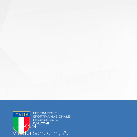
FIJLKAM
Via dei Sandolini, 79 -