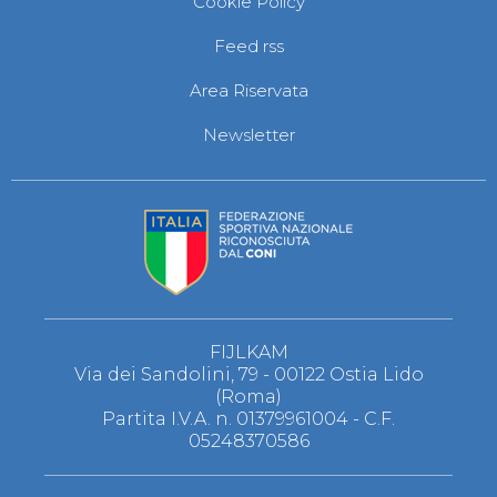
Cookie Policy
S'istrumpa
News
Feed rss
Calendario Attività
Difesa Personale MGA
Area Riservata
La disciplina
News
Newsletter
Merchandising
Mappa del sito
Cerca
Contatti
News
Cookies Accept
Newsletter
Catalogo formativo
Webinar
Corsi Monotematici
FIJLKAM
Corsi di Specializzazione
Via dei Sandolini, 79 - 00122 Ostia Lido
Corsi FIJLKAM-FISDIR
(Roma)
Corsi Preparatore Fisico
Partita I.V.A. n. 01379961004 - C.F.
Edutraining class - Didattica infantile
05248370586
Corso dirigenti sportivi
Corso Direttore di Gara