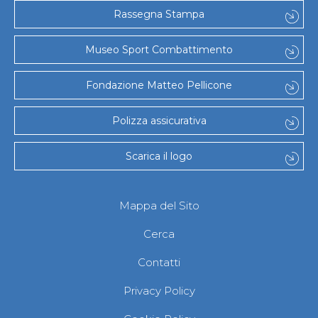
Gare e Risultati
Rassegna Stampa
Albi Federali
Arbitri
Lotta
Museo Sport Combattimento
La disciplina
News
Fondazione Matteo Pellicone
Gare e Risultati
Attività Didattica
Albi Federali
Polizza assicurativa
Karate
La disciplina
Scarica il logo
News
Gare e Risultati
Attività Didattica
Albi Federali
Mappa del Sito
Arti marziali
Aikido
Cerca
Ju Jitsu
Sumo
Contatti
Capoeira
Grappling
Privacy Policy
BJJ
Pancrazio/Pankration