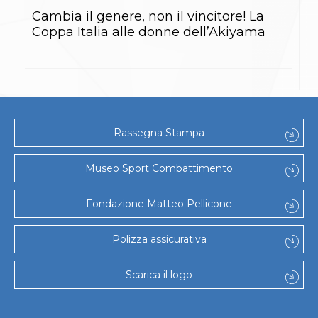
Gare e Risultati
Albi Federali
Cambia il genere, non il vincitore! La
Arbitri
Coppa Italia alle donne dell’Akiyama
Lotta
La disciplina
News
Gare e Risultati
Attività Didattica
Albi Federali
Karate
Rassegna Stampa
La disciplina
News
Museo Sport Combattimento
Gare e Risultati
Attività Didattica
Albi Federali
Fondazione Matteo Pellicone
Arti marziali
Aikido
Polizza assicurativa
Ju Jitsu
Sumo
Capoeira
Scarica il logo
Grappling
BJJ
Pancrazio/Pankration