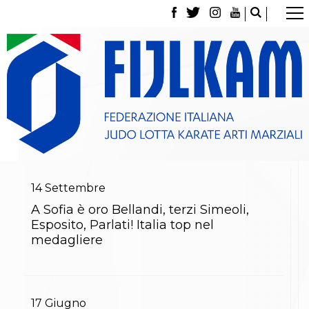
La Federazione
Tesseramento
Contatti
Norme e modulistica Affiliazioni e Tesseramenti
Polizza Assicurativa
Classifica Società Sportive con più di 100 atleti
tesserati
Azzurri
Giustizia Sportiva
Gare e Risultati
Archivio eventi
14
Settembre
Dove siamo
A Sofia è oro Bellandi, terzi Simeoli,
Media
Esposito, Parlati! Italia top nel
Partners
medagliere
Trasparenza
Judo
La disciplina
News
Attività Didattica
17
Giugno