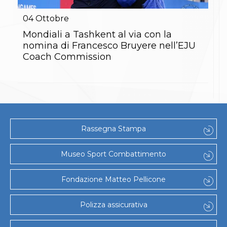
Gare e Risultati
Albi Federali
04
Ottobre
Arbitri
Lotta
Mondiali a Tashkent al via con la
La disciplina
nomina di Francesco Bruyere nell’EJU
News
Coach Commission
Gare e Risultati
Attività Didattica
Albi Federali
Karate
La disciplina
News
Gare e Risultati
Rassegna Stampa
Attività Didattica
Albi Federali
Arti marziali
Museo Sport Combattimento
Aikido
Ju Jitsu
Fondazione Matteo Pellicone
Sumo
Capoeira
Grappling
Polizza assicurativa
BJJ
Pancrazio/Pankration