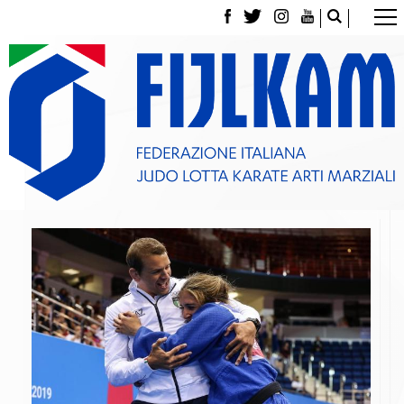
La Federazione
Tesseramento
Contatti
Norme e modulistica Affiliazioni e Tesseramenti
Polizza Assicurativa
Classifica Società Sportive con più di 100 atleti
tesserati
Azzurri
Giustizia Sportiva
Gare e Risultati
Archivio eventi
Dove siamo
Media
Partners
Trasparenza
Judo
La disciplina
News
Attività Didattica