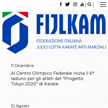
La Federazione
Tesseramento
Contatti
Norme e modulistica Affiliazioni e Tesseramenti
Polizza Assicurativa
Classifica Società Sportive con più di 100 atleti
tesserati
Azzurri
Giustizia Sportiva
Gare e Risultati
Archivio eventi
11
Dicembre
Dove siamo
Al Centro Olimpico Federale inizia il 6°
Media
raduno per gli atleti del "Progetto
Partners
Tokyo 2020" di Karate
Trasparenza
Judo
La disciplina
News
Attività Didattica
10
Agosto