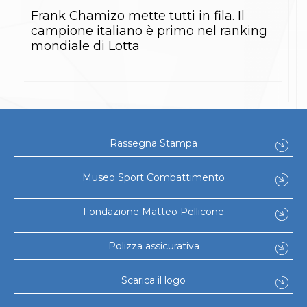
Gare e Risultati
Albi Federali
Frank Chamizo mette tutti in fila. Il
Arbitri
campione italiano è primo nel ranking
Lotta
mondiale di Lotta
La disciplina
News
Gare e Risultati
Attività Didattica
Albi Federali
Karate
La disciplina
Rassegna Stampa
News
Gare e Risultati
Museo Sport Combattimento
Attività Didattica
Albi Federali
Arti marziali
Fondazione Matteo Pellicone
Aikido
Ju Jitsu
Polizza assicurativa
Sumo
Capoeira
Grappling
Scarica il logo
BJJ
Pancrazio/Pankration