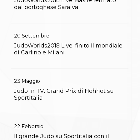
JudoWorlds2018 Live: Basile fermato
Gare e Risultati
Albi Federali
dal portoghese Saraiva
Arbitri
Lotta
La disciplina
News
20
Settembre
Gare e Risultati
Attività Didattica
JudoWorlds2018 Live: finito il mondiale
Albi Federali
di Carlino e Milani
Karate
La disciplina
News
Gare e Risultati
23
Maggio
Attività Didattica
Albi Federali
Judo in TV: Grand Prix di Hohhot su
Arti marziali
Sportitalia
Aikido
Ju Jitsu
Sumo
Capoeira
Grappling
22
Febbraio
BJJ
Il grande Judo su Sportitalia con il
Pancrazio/Pankration