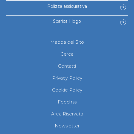
Abilitazioni
Polizza assicurativa
Sportello Fiscale
News
Modulistica
Scarica il logo
FAQ
Quesiti fiscali
Sostenibilità
Mappa del Sito
Documenti
Cerca
Contatti
Privacy Policy
Cookie Policy
Feed rss
Area Riservata
Newsletter