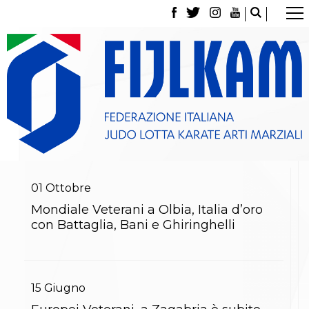
La Federazione
Tesseramento
Contatti
Norme e modulistica Affiliazioni e Tesseramenti
Polizza Assicurativa
Classifica Società Sportive con più di 100 atleti
tesserati
Azzurri
Giustizia Sportiva
Gare e Risultati
Archivio eventi
01
Ottobre
Dove siamo
Mondiale Veterani a Olbia, Italia d’oro
Media
con Battaglia, Bani e Ghiringhelli
Partners
Trasparenza
Judo
La disciplina
News
15
Giugno
Attività Didattica