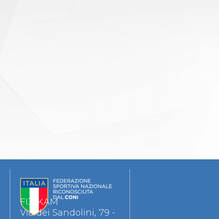
FIJLKAM
Via dei Sandolini, 79 -