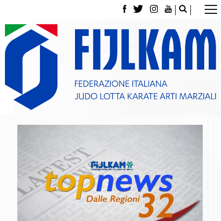
La Federazione
Tesseramento
Contatti
Norme e modulistica Affiliazioni e Tesseramenti
Polizza Assicurativa
Classifica Società Sportive con più di 100 atleti
tesserati
Azzurri
Giustizia Sportiva
Gare e Risultati
Archivio eventi
Dove siamo
Media
Partners
Trasparenza
Judo
La disciplina
News
Attività Didattica