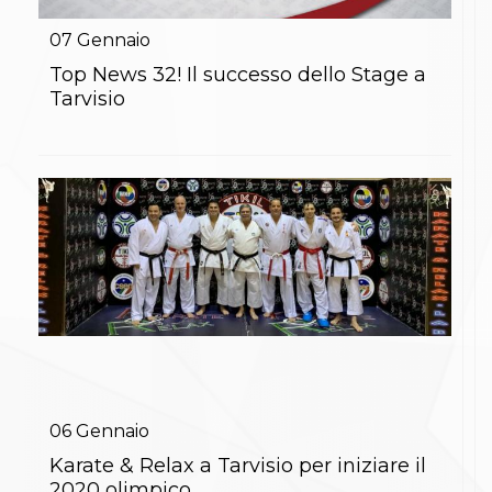
Gare e Risultati
Albi Federali
07
Gennaio
Arbitri
Lotta
Top News 32! Il successo dello Stage a
La disciplina
Tarvisio
News
Gare e Risultati
Attività Didattica
Albi Federali
Karate
La disciplina
News
Gare e Risultati
Attività Didattica
Albi Federali
Arti marziali
Aikido
Ju Jitsu
Sumo
Capoeira
06
Gennaio
Grappling
BJJ
Karate & Relax a Tarvisio per iniziare il
Pancrazio/Pankration
2020 olimpico