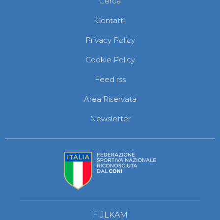
Cerca
Abilitazioni
Sportello Fiscale
Contatti
News
Modulistica
Privacy Policy
FAQ
Quesiti fiscali
Cookie Policy
Sostenibilità
Documenti
Feed rss
Area Riservata
Newsletter
FIJLKAM