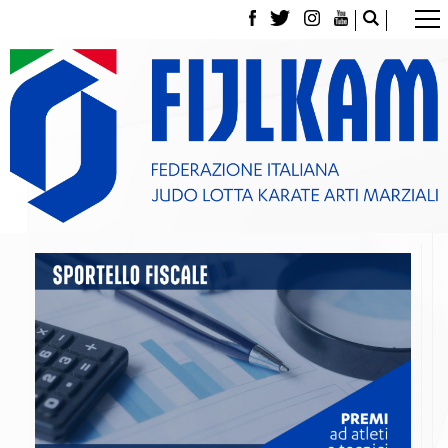
La Federazione
Tesseramento
Contatti
Norme e modulistica Affiliazioni e Tesseramenti
Polizza Assicurativa
Classifica Società Sportive con più di 100 atleti
tesserati
Azzurri
Giustizia Sportiva
Gare e Risultati
Archivio eventi
Dove siamo
Media
Partners
Trasparenza
Judo
La disciplina
News
Attività Didattica