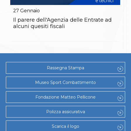
Gare e Risultati
Albi Federali
27
Gennaio
Arbitri
Lotta
Il parere dell'Agenzia delle Entrate ad
La disciplina
alcuni quesiti fiscali
News
Gare e Risultati
Attività Didattica
Albi Federali
Karate
La disciplina
News
Rassegna Stampa
Gare e Risultati
Attività Didattica
Albi Federali
Museo Sport Combattimento
Arti marziali
Aikido
Fondazione Matteo Pellicone
Ju Jitsu
Sumo
Capoeira
Polizza assicurativa
Grappling
BJJ
Scarica il logo
Pancrazio/Pankration