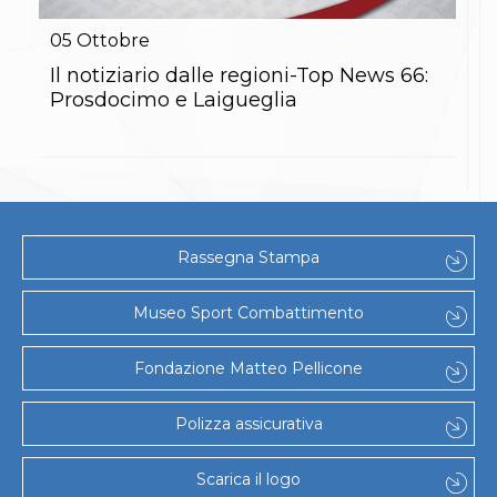
Gare e Risultati
Albi Federali
05
Ottobre
Arbitri
Lotta
Il notiziario dalle regioni-Top News 66:
La disciplina
Prosdocimo e Laigueglia
News
Gare e Risultati
Attività Didattica
Albi Federali
Karate
La disciplina
News
Rassegna Stampa
Gare e Risultati
Attività Didattica
Albi Federali
Museo Sport Combattimento
Arti marziali
Aikido
Fondazione Matteo Pellicone
Ju Jitsu
Sumo
Capoeira
Polizza assicurativa
Grappling
BJJ
Scarica il logo
Pancrazio/Pankration