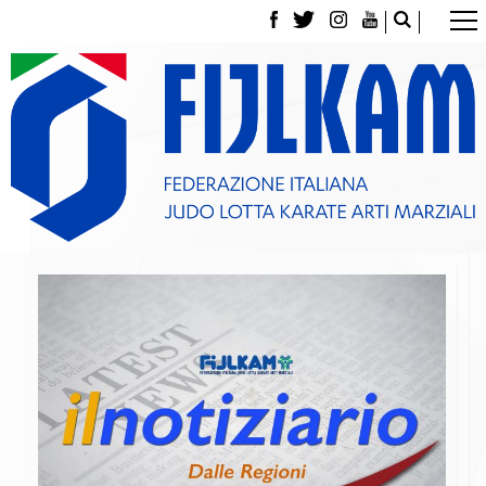
La Federazione
Tesseramento
Contatti
Norme e modulistica Affiliazioni e Tesseramenti
Polizza Assicurativa
Classifica Società Sportive con più di 100 atleti
tesserati
Azzurri
Giustizia Sportiva
Gare e Risultati
Archivio eventi
Dove siamo
Media
Partners
Trasparenza
Judo
La disciplina
News
Attività Didattica