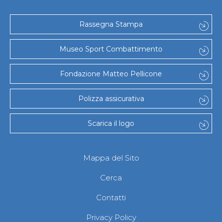
Abilitazioni
Sportello Fiscale
News
Rassegna Stampa
Modulistica
FAQ
Museo Sport Combattimento
Quesiti fiscali
Sostenibilità
Documenti
Fondazione Matteo Pellicone
Polizza assicurativa
Scarica il logo
Mappa del Sito
Cerca
Contatti
Privacy Policy