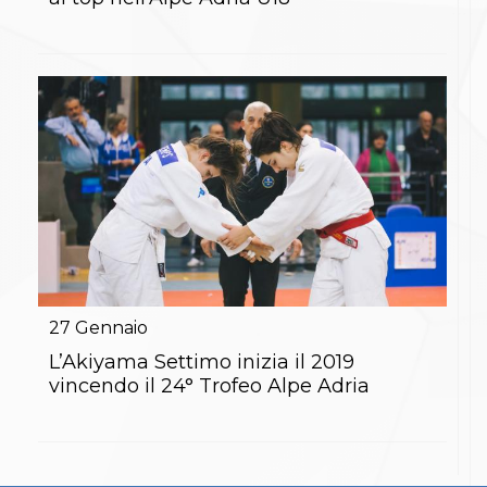
S'istrumpa
News
Calendario Attività
Difesa Personale MGA
La disciplina
News
Merchandising
Mappa del sito
Cerca
Contatti
News
Cookies Accept
Newsletter
Catalogo formativo
Webinar
27
Gennaio
Corsi Monotematici
L’Akiyama Settimo inizia il 2019
Corsi di Specializzazione
vincendo il 24° Trofeo Alpe Adria
Corsi FIJLKAM-FISDIR
Corsi Preparatore Fisico
Edutraining class - Didattica infantile
Corso dirigenti sportivi
Corso Direttore di Gara