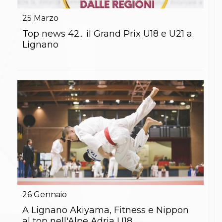
Gare e Risultati
Albi Federali
25
Marzo
Arbitri
Lotta
Top news 42... il Grand Prix U18 e U21 a
La disciplina
Lignano
News
Gare e Risultati
Attività Didattica
Albi Federali
Karate
La disciplina
News
Gare e Risultati
Attività Didattica
Albi Federali
Arti marziali
Aikido
Ju Jitsu
Sumo
Capoeira
26
Gennaio
Grappling
BJJ
A Lignano Akiyama, Fitness e Nippon
Pancrazio/Pankration
al top nell'Alpe Adria U18