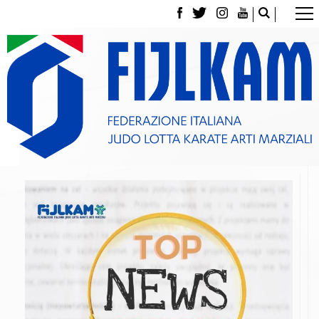
La Federazione
Tesseramento
Contatti
Norme e modulistica Affiliazioni e Tesseramenti
Polizza Assicurativa
Classifica Società Sportive con più di 100 atleti
tesserati
Azzurri
Giustizia Sportiva
Gare e Risultati
Archivio eventi
Dove siamo
Media
Partners
Trasparenza
Judo
La disciplina
News
Attività Didattica