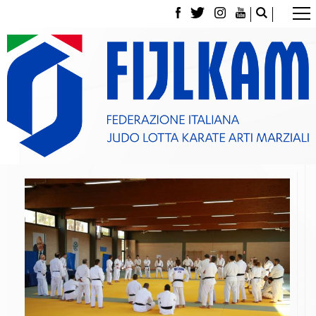
La Federazione
Tesseramento
Contatti
Norme e modulistica Affiliazioni e Tesseramenti
Polizza Assicurativa
Classifica Società Sportive con più di 100 atleti
tesserati
Azzurri
Giustizia Sportiva
Gare e Risultati
Archivio eventi
Dove siamo
Media
Partners
Trasparenza
Judo
La disciplina
News
Attività Didattica