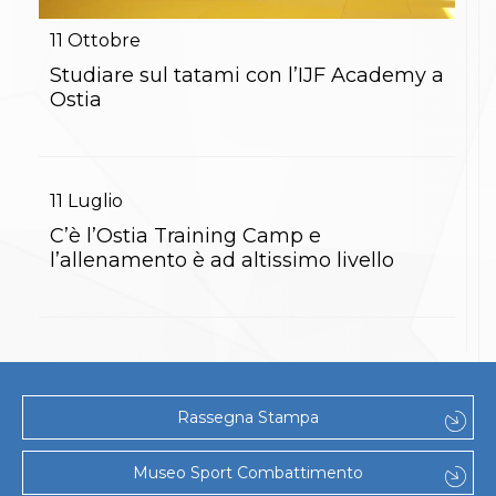
Gare e Risultati
Albi Federali
11
Ottobre
Arbitri
Lotta
Studiare sul tatami con l’IJF Academy a
La disciplina
Ostia
News
Gare e Risultati
Attività Didattica
Albi Federali
11
Luglio
Karate
La disciplina
C’è l’Ostia Training Camp e
News
l’allenamento è ad altissimo livello
Gare e Risultati
Attività Didattica
Albi Federali
Arti marziali
Aikido
Ju Jitsu
Sumo
Rassegna Stampa
Capoeira
Grappling
BJJ
Museo Sport Combattimento
Pancrazio/Pankration