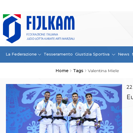
La Federazione
La FIJLKAM
Organigramma
Storia
Campioni di tutti i tempi
News
La Federazione
Tesseramento
Giustizia Sportiva
News
Carte Federali
Comunicazioni Federali
Home
Tags
Valentina Miele
Convenzioni
Centro Olimpico
Tecnici
22
Contatti
Eu
Safeguarding Policy
Ufficiali di Gara
Antidoping e tutela sanitaria
Tesseramento
Contatti
Norme e modulistica Affiliazioni e Tesseramenti