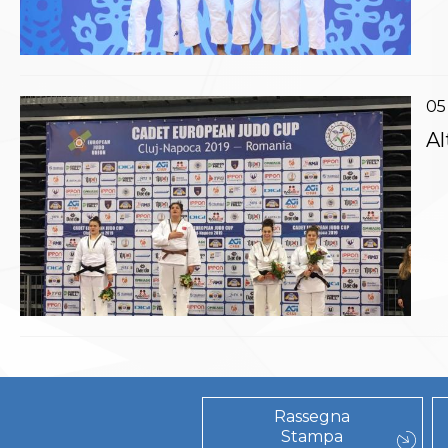
Polizza Assicurativa
Classifica Società Sportive con più di 100 atleti
tesserati
Azzurri
05
Giustizia Sportiva
Protocollo udienze in videoconferenza
Al
Documenti e Modulistica
Contatti
Provvedimenti in corso
Sentenze Giudice Sportivo
Sentenze Tribunale Federale
Sentenze Corte Sportiva e Federale di Appello
Sentenze di 1° Grado
Sentenze CAF
Sentenze Tribunale Nazionale Arbitrato per lo
Sport
Dispositivi Tribunale Federale
Dispositivi Corte Sportiva e Federale di Appello
Spese per l’accesso alla Giustizia
Rassegna
Stampa
Gare e Risultati