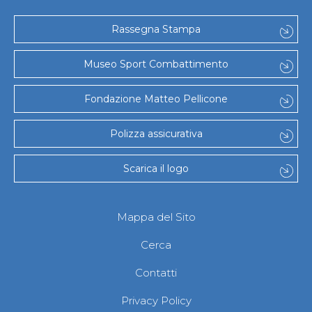
Gare e Risultati
Albi Federali
Arbitri
Rassegna Stampa
Lotta
La disciplina
Museo Sport Combattimento
News
Gare e Risultati
Attività Didattica
Fondazione Matteo Pellicone
Albi Federali
Karate
Polizza assicurativa
La disciplina
News
Gare e Risultati
Scarica il logo
Attività Didattica
Albi Federali
Arti marziali
Mappa del Sito
Aikido
Ju Jitsu
Cerca
Sumo
Capoeira
Contatti
Grappling
BJJ
Privacy Policy
Pancrazio/Pankration