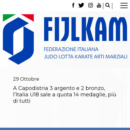
La Federazione
Tesseramento
Contatti
Norme e modulistica Affiliazioni e Tesseramenti
Polizza Assicurativa
Classifica Società Sportive con più di 100 atleti
tesserati
Azzurri
Giustizia Sportiva
Gare e Risultati
Archivio eventi
29
Ottobre
Dove siamo
A Capodistria 3 argento e 2 bronzo,
Media
l’Italia U18 sale a quota 14 medaglie, più
Partners
di tutti
Trasparenza
Judo
La disciplina
News
Attività Didattica