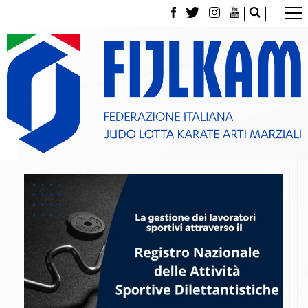
La Federazione
Tesseramento
Contatti
Norme e modulistica Affiliazioni e Tesseramenti
Polizza Assicurativa
Classifica Società Sportive con più di 100 atleti
tesserati
Azzurri
Giustizia Sportiva
Gare e Risultati
Archivio eventi
Dove siamo
Media
Partners
Trasparenza
Judo
La disciplina
News
Attività Didattica