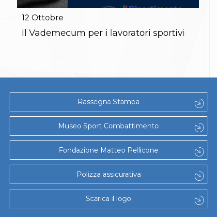
Gare e Risultati
Albi Federali
12
Ottobre
Arbitri
Lotta
Il Vademecum per i lavoratori sportivi
La disciplina
News
Gare e Risultati
Attività Didattica
Albi Federali
Karate
La disciplina
Rassegna Stampa
News
Gare e Risultati
Museo Sport Combattimento
Attività Didattica
Albi Federali
Arti marziali
Fondazione Matteo Pellicone
Aikido
Ju Jitsu
Polizza assicurativa
Sumo
Capoeira
Grappling
Scarica il logo
BJJ
Pancrazio/Pankration