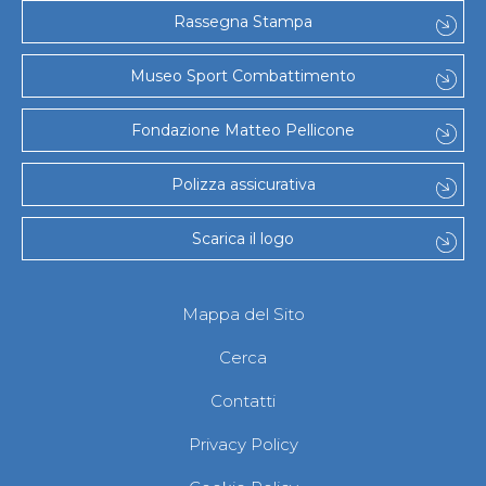
Gare e Risultati
Rassegna Stampa
Albi Federali
Arbitri
Lotta
Museo Sport Combattimento
La disciplina
News
Fondazione Matteo Pellicone
Gare e Risultati
Attività Didattica
Albi Federali
Polizza assicurativa
Karate
La disciplina
Scarica il logo
News
Gare e Risultati
Attività Didattica
Albi Federali
Mappa del Sito
Arti marziali
Aikido
Cerca
Ju Jitsu
Sumo
Contatti
Capoeira
Grappling
Privacy Policy
BJJ
Pancrazio/Pankration