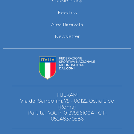
Cookie Policy
S'istrumpa
News
Feed rss
Calendario Attività
Difesa Personale MGA
Area Riservata
La disciplina
News
Newsletter
Merchandising
Mappa del sito
Cerca
Contatti
News
Cookies Accept
Newsletter
Catalogo formativo
Webinar
Corsi Monotematici
FIJLKAM
Corsi di Specializzazione
Via dei Sandolini, 79 - 00122 Ostia Lido
Corsi FIJLKAM-FISDIR
(Roma)
Corsi Preparatore Fisico
Partita I.V.A. n. 01379961004 - C.F.
Edutraining class - Didattica infantile
05248370586
Corso dirigenti sportivi
Corso Direttore di Gara