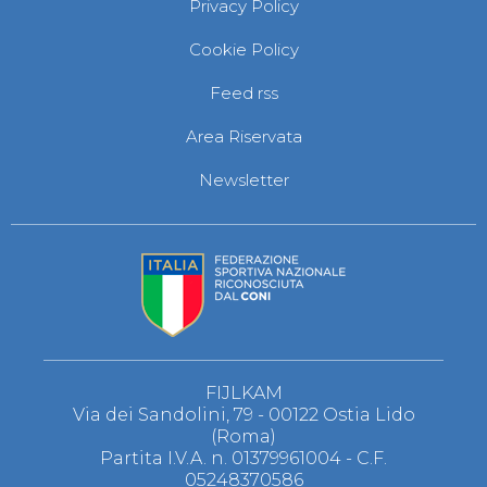
Privacy Policy
S'istrumpa
News
Cookie Policy
Calendario Attività
Difesa Personale MGA
Feed rss
La disciplina
News
Area Riservata
Merchandising
Mappa del sito
Newsletter
Cerca
Contatti
News
Cookies Accept
Newsletter
Catalogo formativo
Webinar
Corsi Monotematici
Corsi di Specializzazione
Corsi FIJLKAM-FISDIR
FIJLKAM
Corsi Preparatore Fisico
Via dei Sandolini, 79 - 00122 Ostia Lido
Edutraining class - Didattica infantile
(Roma)
Corso dirigenti sportivi
Partita I.V.A. n. 01379961004 - C.F.
Corso Direttore di Gara
05248370586