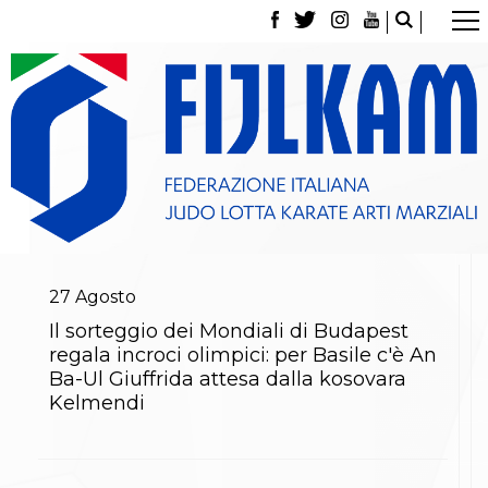
La Federazione
Tesseramento
Contatti
Norme e modulistica Affiliazioni e Tesseramenti
Polizza Assicurativa
Classifica Società Sportive con più di 100 atleti
tesserati
Azzurri
Giustizia Sportiva
Gare e Risultati
Archivio eventi
27
Agosto
Dove siamo
Il sorteggio dei Mondiali di Budapest
Media
regala incroci olimpici: per Basile c'è An
Partners
Ba-Ul Giuffrida attesa dalla kosovara
Trasparenza
Kelmendi
Judo
La disciplina
News
Attività Didattica