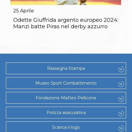
Gare e Risultati
Albi Federali
25
Aprile
Arbitri
Lotta
Odette Giuffrida argento europeo 2024:
La disciplina
Manzi batte Piras nel derby azzurro
News
Gare e Risultati
Attività Didattica
Albi Federali
Karate
La disciplina
News
Rassegna Stampa
Gare e Risultati
Attività Didattica
Albi Federali
Museo Sport Combattimento
Arti marziali
Aikido
Fondazione Matteo Pellicone
Ju Jitsu
Sumo
Capoeira
Polizza assicurativa
Grappling
BJJ
Scarica il logo
Pancrazio/Pankration