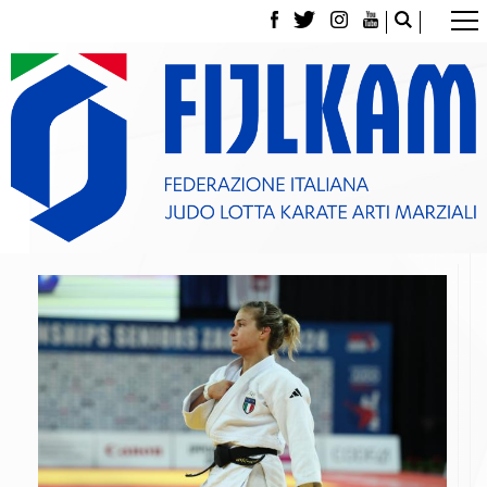
La Federazione
Tesseramento
Contatti
Norme e modulistica Affiliazioni e Tesseramenti
Polizza Assicurativa
Classifica Società Sportive con più di 100 atleti
tesserati
Azzurri
Giustizia Sportiva
Gare e Risultati
Archivio eventi
Dove siamo
Media
Partners
Trasparenza
Judo
La disciplina
News
Attività Didattica