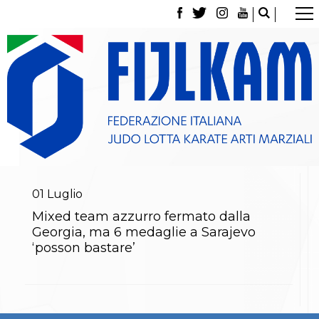
La Federazione
Tesseramento
Contatti
Norme e modulistica Affiliazioni e Tesseramenti
Polizza Assicurativa
Classifica Società Sportive con più di 100 atleti
tesserati
Azzurri
Giustizia Sportiva
Gare e Risultati
Archivio eventi
01
Luglio
Dove siamo
Mixed team azzurro fermato dalla
Media
Georgia, ma 6 medaglie a Sarajevo
Partners
‘posson bastare’
Trasparenza
Judo
La disciplina
News
Attività Didattica