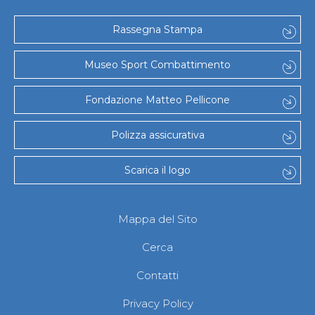
Gare e Risultati
Albi Federali
Arbitri
Rassegna Stampa
Lotta
La disciplina
Museo Sport Combattimento
News
Gare e Risultati
Attività Didattica
Fondazione Matteo Pellicone
Albi Federali
Karate
Polizza assicurativa
La disciplina
News
Gare e Risultati
Scarica il logo
Attività Didattica
Albi Federali
Arti marziali
Mappa del Sito
Aikido
Ju Jitsu
Cerca
Sumo
Capoeira
Contatti
Grappling
BJJ
Privacy Policy
Pancrazio/Pankration