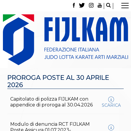
La Federazione
Tesseramento
Contatti
Norme e modulistica Affiliazioni e Tesseramenti
Polizza Assicurativa
Classifica Società Sportive con più di 100 atleti
tesserati
Azzurri
Giustizia Sportiva
Gare e Risultati
PROROGA POSTE AL 30 APRILE
Archivio eventi
2026
Dove siamo
Media
Partners
Capitolato di polizza FIJLKAM con
Trasparenza
appendice di proroga al 30.04.2026
SCARICA
Judo
La disciplina
News
Modulo di denuncia RCT FIJLKAM
Attività Didattica
Poste Assicura 01.07.2023-