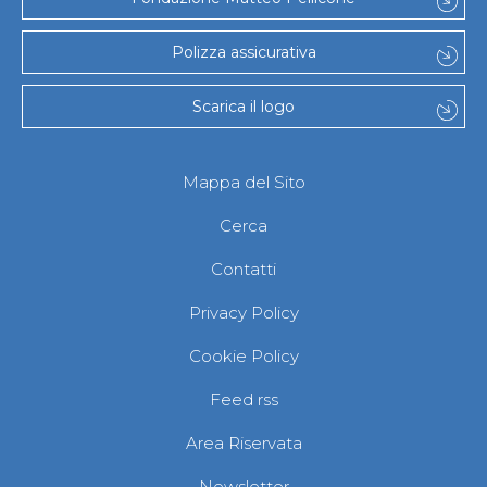
Abilitazioni
Sportello Fiscale
News
Polizza assicurativa
Modulistica
FAQ
Scarica il logo
Quesiti fiscali
Sostenibilità
Documenti
Mappa del Sito
Cerca
Contatti
Privacy Policy
Cookie Policy
Feed rss
Area Riservata
Newsletter