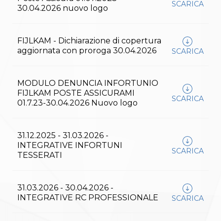
Gare e Risultati
SCARICA
30.04.2026 nuovo logo
Albi Federali
Arbitri
Lotta
La disciplina
FIJLKAM - Dichiarazione di copertura
News
aggiornata con proroga 30.04.2026
SCARICA
Gare e Risultati
Attività Didattica
Albi Federali
MODULO DENUNCIA INFORTUNIO
Karate
FIJLKAM POSTE ASSICURAMI
SCARICA
La disciplina
01.7.23-30.04.2026 Nuovo logo
News
Gare e Risultati
Attività Didattica
31.12.2025 - 31.03.2026 -
Albi Federali
INTEGRATIVE INFORTUNI
Arti marziali
SCARICA
TESSERATI
Aikido
Ju Jitsu
Sumo
31.03.2026 - 30.04.2026 -
Capoeira
INTEGRATIVE RC PROFESSIONALE
Grappling
SCARICA
BJJ
Pancrazio/Pankration