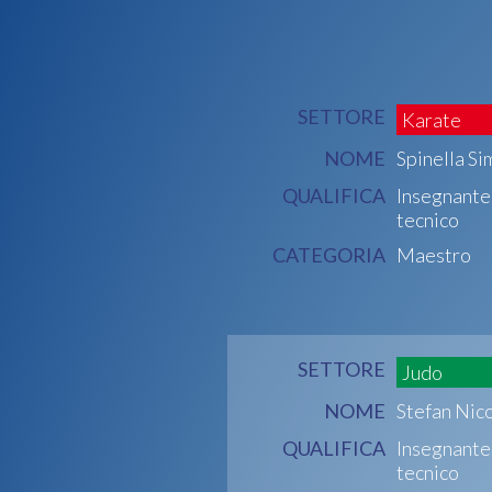
SETTORE
Karate
NOME
Spinella S
QUALIFICA
Insegnante
tecnico
CATEGORIA
Maestro
SETTORE
Judo
NOME
Stefan Nic
QUALIFICA
Insegnante
tecnico