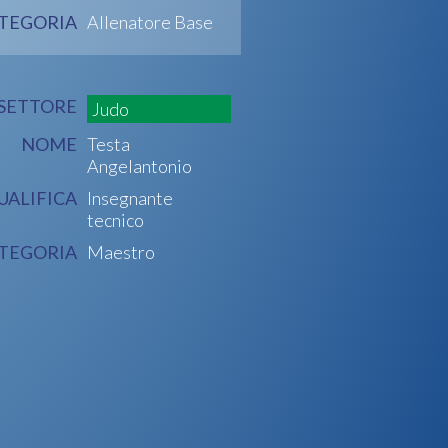
TEGORIA
Allenatore Base
SETTORE
Judo
NOME
Testa
Angelantonio
UALIFICA
Insegnante
tecnico
TEGORIA
Maestro