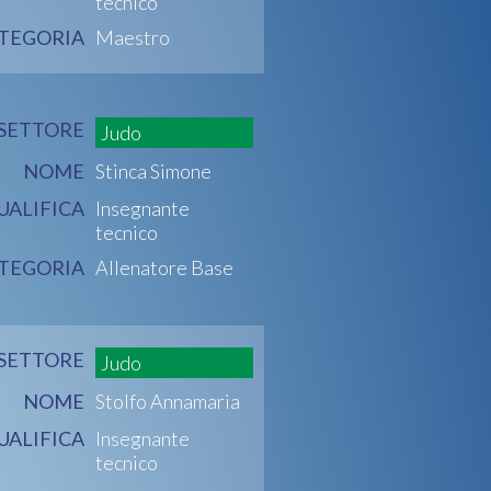
tecnico
TEGORIA
Maestro
SETTORE
Judo
NOME
Stinca Simone
UALIFICA
Insegnante
tecnico
TEGORIA
Allenatore Base
SETTORE
Judo
NOME
Stolfo Annamaria
UALIFICA
Insegnante
tecnico