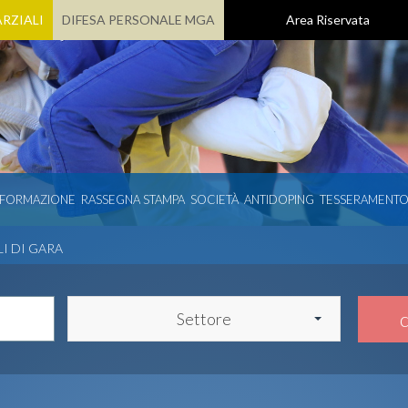
RZIALI
DIFESA PERSONALE MGA
Area Riservata
 FORMAZIONE
RASSEGNA STAMPA
SOCIETÀ
ANTIDOPING
TESSERAMENT
LI DI GARA
Settore