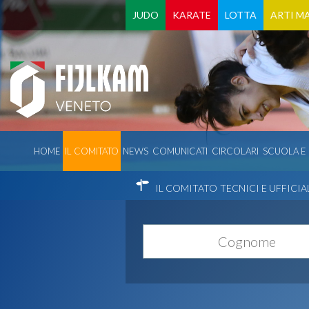
JUDO
KARATE
LOTTA
ARTI MA
HOME
IL COMITATO
NEWS
COMUNICATI
CIRCOLARI
SCUOLA E
IL COMITATO
TECNICI E UFFICIA