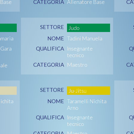
 Base
CATEGORIA
Allenatore Base
CA
SETTORE
Judo
amaria
NOME
Tadini Manuela
i Gara
QUALIFICA
Insegnante
Q
tecnico
CATEGORIA
Maestro
CA
nale
SETTORE
Ju-Jitsu
ichita
NOME
Taramelli Nichita
Arno
QUALIFICA
Insegnante
Q
tecnico
CATEGORIA
Maestro
CA