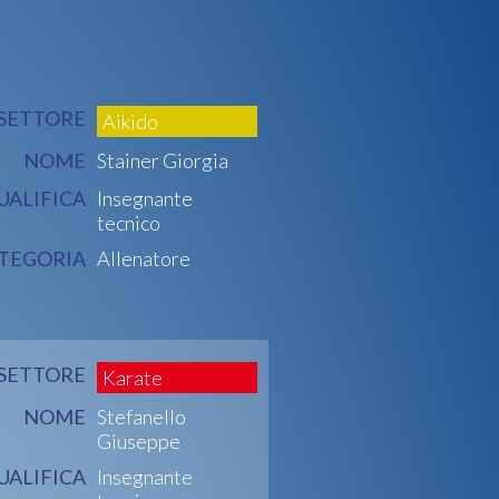
SETTORE
Aikido
NOME
Stainer Giorgia
UALIFICA
Insegnante
tecnico
TEGORIA
Allenatore
SETTORE
Karate
NOME
Stefanello
Giuseppe
UALIFICA
Insegnante