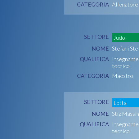
CATEGORIA
Allenatore
SETTORE
Judo
NOME
Stefani Ste
QUALIFICA
Insegnante
tecnico
CATEGORIA
Maestro
SETTORE
Lotta
NOME
Stiz Massi
QUALIFICA
Insegnante
tecnico