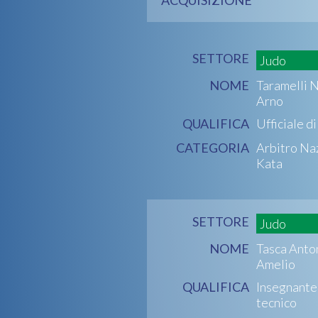
SETTORE
Judo
NOME
Taramelli N
Arno
QUALIFICA
Ufficiale d
CATEGORIA
Arbitro Na
Kata
SETTORE
Judo
NOME
Tasca Anto
Amelio
QUALIFICA
Insegnante
tecnico