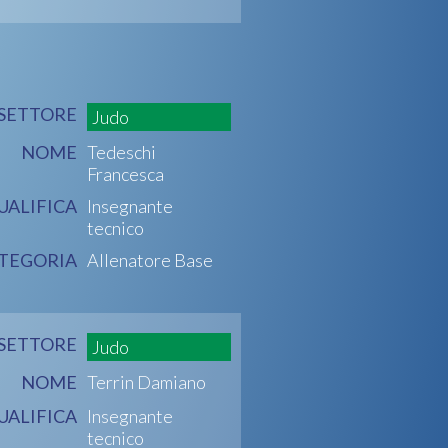
SETTORE
Judo
NOME
Tedeschi
Francesca
UALIFICA
Insegnante
tecnico
TEGORIA
Allenatore Base
SETTORE
Judo
NOME
Terrin Damiano
UALIFICA
Insegnante
tecnico