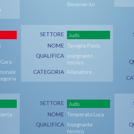
Benemerito
o
SETTORE
Judo
u
NOME
Tavagna Paolo
QUALIFICA
Insegnante
i Gara
Q
tecnico
zionale
CATEGORIA
Allenatore
CA
tegoria
SETTORE
Judo
oberta
NOME
Temperato Luca
QUALIFICA
Insegnante
Q
tecnico