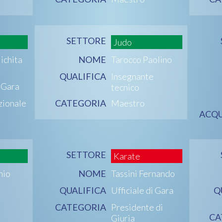
SETTORE
Judo
ichita
NOME
Tarocco Paolino
QUALIFICA
Insegnante
i Gara
tecnico
zionale
CATEGORIA
Maestro
ACQU
SETTORE
Karate
nio
NOME
Tassini Fernando
QUALIFICA
Ufficiale di Gara
Q
CATEGORIA
Presidente di
CA
Giuria