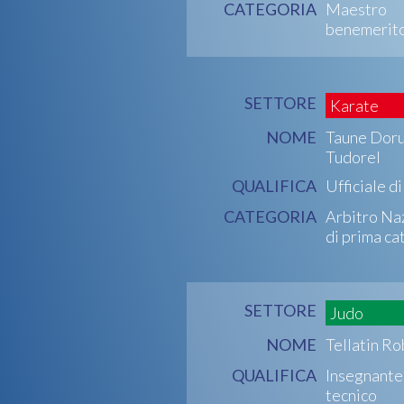
CATEGORIA
Maestro
benemerit
SETTORE
Karate
NOME
Taune Dor
Tudorel
QUALIFICA
Ufficiale d
CATEGORIA
Arbitro Na
di prima ca
SETTORE
Judo
NOME
Tellatin R
QUALIFICA
Insegnante
tecnico