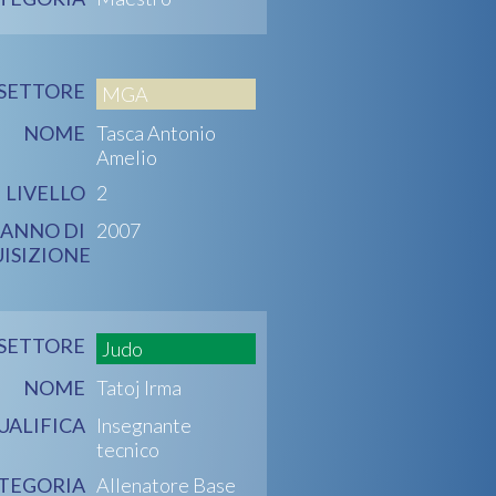
SETTORE
MGA
NOME
Tasca Antonio
Amelio
LIVELLO
2
ANNO DI
2007
ISIZIONE
SETTORE
Judo
NOME
Tatoj Irma
UALIFICA
Insegnante
tecnico
TEGORIA
Allenatore Base