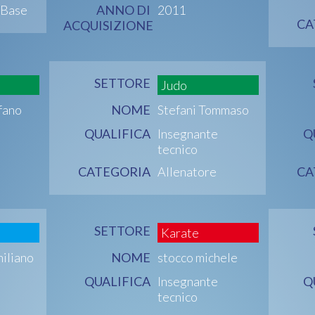
 Base
ANNO DI
2011
CA
ACQUISIZIONE
SETTORE
Judo
fano
NOME
Stefani Tommaso
QUALIFICA
Insegnante
Q
tecnico
CATEGORIA
Allenatore
CA
SETTORE
Karate
miliano
NOME
stocco michele
QUALIFICA
Insegnante
Q
tecnico