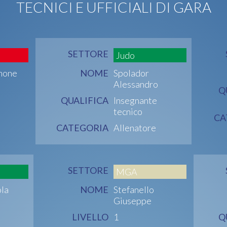
TECNICI E UFFICIALI DI GARA
SETTORE
Judo
imone
NOME
Spolador
Alessandro
Q
QUALIFICA
Insegnante
tecnico
CA
CATEGORIA
Allenatore
SETTORE
MGA
ola
NOME
Stefanello
Giuseppe
LIVELLO
1
Q