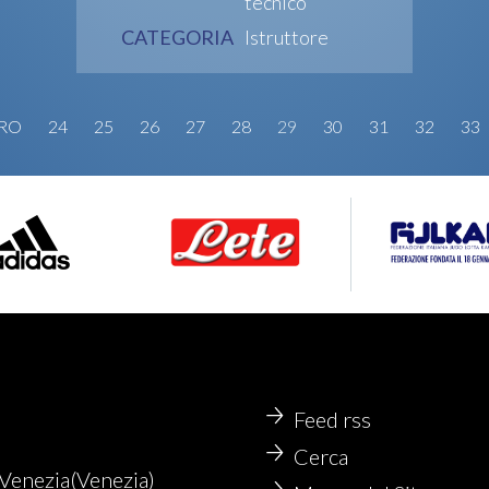
tecnico
CATEGORIA
Istruttore
TRO
24
25
26
27
28
29
30
31
32
33
Feed rss
Cerca
enezia(Venezia)