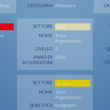
 Base
CATEGORIA
Allenatore
CA
SETTORE
MGA
olo
NOME
Testa
Angelantonio
LIVELLO
2
Q
ANNO DI
2014
CA
ACQUISIZIONE
SETTORE
Ju-Jitsu
NOME
Testa
Angelantonio
QUALIFICA
Insegnante