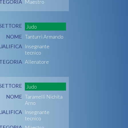
TEGORIA
Maestro
SETTORE
Judo
NOME
Tanturri Armando
UALIFICA
Insegnante
tecnico
TEGORIA
Allenatore
SETTORE
Judo
NOME
Taramelli Nichita
Arno
UALIFICA
Insegnante
tecnico
TEGORIA
Maestro