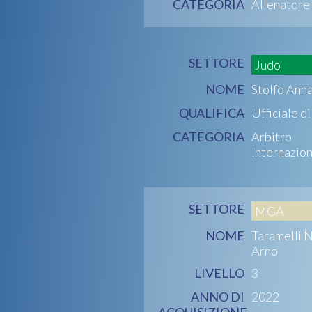
CATEGORIA
Allenatore
SETTORE
Judo
NOME
Stolfo Ann
QUALIFICA
Ufficiale d
CATEGORIA
Arbitro
Internazio
SETTORE
MGA
NOME
Taramelli N
Arno
LIVELLO
3
ANNO DI
2022
ACQUISIZIONE