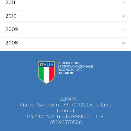
2011
2010
2009
2008
FIJLKAM
Via dei Sandolini, 79 - 00122 Ostia Lido
(Roma)
Partita I.V.A. n. 01379961004 - C.F.
05248370586