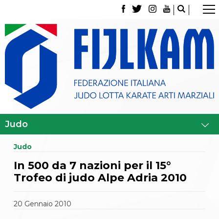
La Federazione
Tesseramento
Contatti
Norme e modulistica Affiliazioni e Tesseramenti
Polizza Assicurativa
Classifica Società Sportive con più di 100 atleti
tesserati
Azzurri
Giustizia Sportiva
Gare e Risultati
Archivio eventi
Dove siamo
Judo
Media
Partners
In 500 da 7 nazioni per il 15°
Trasparenza
Trofeo di judo Alpe Adria 2010
Judo
La disciplina
News
20
Gennaio
2010
Attività Didattica