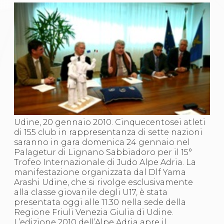
Gare e Risultati
Albi Federali
Arbitri
Lotta
La disciplina
News
Gare e Risultati
Attività Didattica
Albi Federali
Karate
La disciplina
News
Gare e Risultati
Udine, 20 gennaio 2010. Cinquecentosei atleti
Attività Didattica
di 155 club in rappresentanza di sette nazioni
Albi Federali
saranno in gara domenica 24 gennaio nel
Arti marziali
Palagetur di Lignano Sabbiadoro per il 15°
Aikido
Trofeo Internazionale di Judo Alpe Adria. La
Ju Jitsu
manifestazione organizzata dal Dlf Yama
Sumo
Arashi Udine, che si rivolge esclusivamente
Capoeira
alla classe giovanile degli U17, è stata
Grappling
presentata oggi alle 11.30 nella sede della
BJJ
Regione Friuli Venezia Giulia di Udine.
Pancrazio/Pankration
L’edizione 2010 dell’Alpe Adria apre il