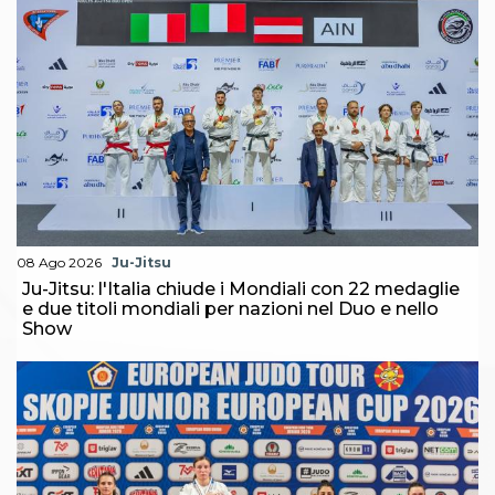
Abilitazioni
Sportello Fiscale
News
Modulistica
FAQ
Quesiti fiscali
Sostenibilità
Documenti
08 Ago 2026
Ju-Jitsu
Ju-Jitsu: l'Italia chiude i Mondiali con 22 medaglie
e due titoli mondiali per nazioni nel Duo e nello
Show