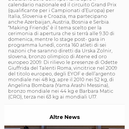
S'istrumpa
calendario nazionale ed il circuito Grand Prix
News
(qualificante per i Campionati d’Europa) per
Calendario Attività
Italia, Slovenia e Croazia, ma partecipano
Difesa Personale MGA
anche Azerbaijan, Austria, Bosnia e Serbia.
La disciplina
“Making Friends” è il tema scelto per la
News
cerimonia di apertura che si terrà alle 9.30 di
Merchandising
domenica, mentre lo stage post- gara in
Mappa del sito
programma lunedì, conta 160 atleti di sei
Cerca
nazioni che saranno diretti da Urska Zolnir,
Contatti
slovena, bronzo olimpico di Atene ed oro
News
europeo 2009. Di rilievo le presenze di Odette
Cookies Accept
Giuffrida del Talenti Roma, vincitrice nel 2009
Newsletter
del titolo europeo, degli EYOF e dell’argento
Catalogo formativo
mondiale nei 48 kg, apre il 2010 nei 52 kg, di
Webinar
Angelina Bombara (Yama Arashi Messina),
Corsi Monotematici
bronzo mondiale nei 44 kg e Barbara Matic
Corsi di Specializzazione
(CRO), terza nei 63 kg ai mondiali U17.
Corsi FIJLKAM-FISDIR
Corsi Preparatore Fisico
Edutraining class - Didattica infantile
Altre News
Corso dirigenti sportivi
Corso Direttore di Gara