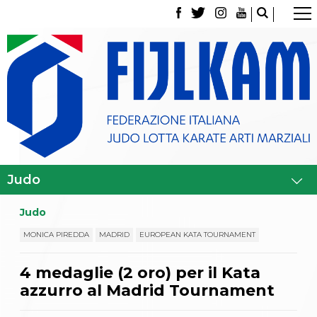
La Federazione
Tesseramento
Contatti
Norme e modulistica Affiliazioni e Tesseramenti
Polizza Assicurativa
Classifica Società Sportive con più di 100 atleti
tesserati
Azzurri
Giustizia Sportiva
Gare e Risultati
Archivio eventi
Dove siamo
Judo
Media
Partners
MONICA PIREDDA
MADRID
EUROPEAN KATA TOURNAMENT
Trasparenza
Judo
4 medaglie (2 oro) per il Kata
La disciplina
azzurro al Madrid Tournament
News
Attività Didattica