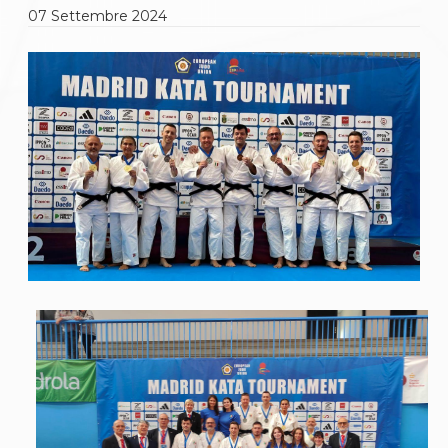
Gare e Risultati
07
Settembre
2024
Albi Federali
Arbitri
Lotta
La disciplina
News
Gare e Risultati
Attività Didattica
Albi Federali
Karate
La disciplina
News
Gare e Risultati
Attività Didattica
Albi Federali
Arti marziali
Aikido
Ju Jitsu
Sumo
Capoeira
Grappling
BJJ
Pancrazio/Pankration