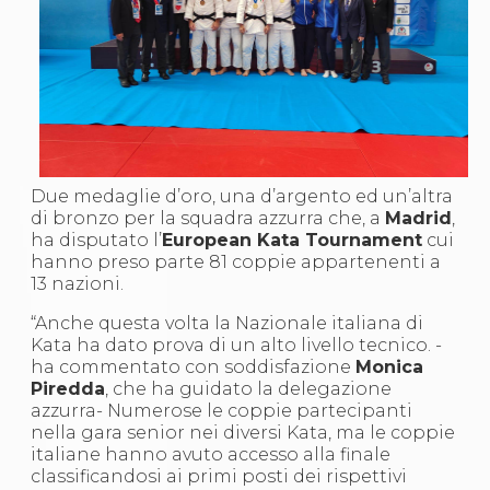
S'istrumpa
News
Calendario Attività
Difesa Personale MGA
La disciplina
News
Merchandising
Mappa del sito
Cerca
Due medaglie d’oro, una d’argento ed un’altra
Contatti
di bronzo per la squadra azzurra che, a
Madrid
,
News
ha disputato l’
European Kata Tournament
cui
Cookies Accept
hanno preso parte 81 coppie appartenenti a
Newsletter
13 nazioni.
Catalogo formativo
Webinar
“Anche questa volta la Nazionale italiana di
Corsi Monotematici
Kata ha dato prova di un alto livello tecnico. -
Corsi di Specializzazione
ha commentato con soddisfazione
Monica
Corsi FIJLKAM-FISDIR
Piredda
, che ha guidato la delegazione
Corsi Preparatore Fisico
azzurra- Numerose le coppie partecipanti
Edutraining class - Didattica infantile
nella gara senior nei diversi Kata, ma le coppie
Corso dirigenti sportivi
italiane hanno avuto accesso alla finale
Corso Direttore di Gara
classificandosi ai primi posti dei rispettivi