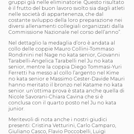
Abilitazioni
gruppi già nelle eliminatorie. Questo risultato
Sportello Fiscale
è il frutto del buon lavoro svolto sia dagli atleti
News
nelle società di appartenenza, che dal
Modulistica
costante sviluppo della loro preparazione nei
FAQ
diversi allenamenti collegiali organizzati dalla
Quesiti fiscali
Commissione Nazionale nel corso dell’anno”.
Sostenibilità
Nel dettaglio la medaglia d’oro è andata al
Documenti
collo delle coppie Mauro Collini-Tommaso
Rondinini nel Nage no kata senior, Giovanni
Tarabelli-Angelica Tarabelli nel Ju no kata
senior, mentre la coppia Diego Tommasi-Yuri
Ferretti ha messo al collo l’argento nel Kime
no kata senior e Massimo Cester-Davide Mauri
hanno meritato il bronzo nel Katame no kata
senior. un’ottima prova è stata anche quella di
Nicole Savorani-Chiara Cavina che si è
conclusa con il quarto posto nel Ju no kata
junior.
Meritevoli di nota anche i nostri giudici
presenti: Cristina Vetturini, Carlo Camparo,
Giuliano Casco, Flavio Poccobelli, Luigi